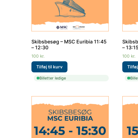
Skibsbesøg – MSC Euribia 11:45
Skibsb
– 12:30
– 13:1
100
kr.
100
kr.
Billetter ledige
Bill