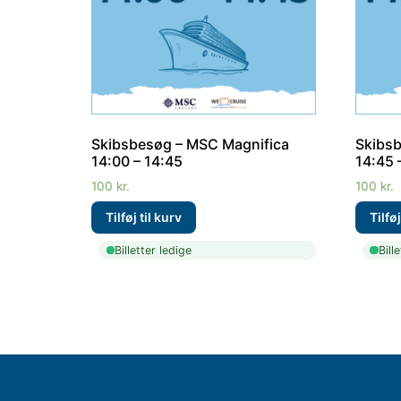
Skibsbesøg – MSC Magnifica
Skibsb
14:00 – 14:45
14:45 
100
kr.
100
kr.
Billetter ledige
Bill