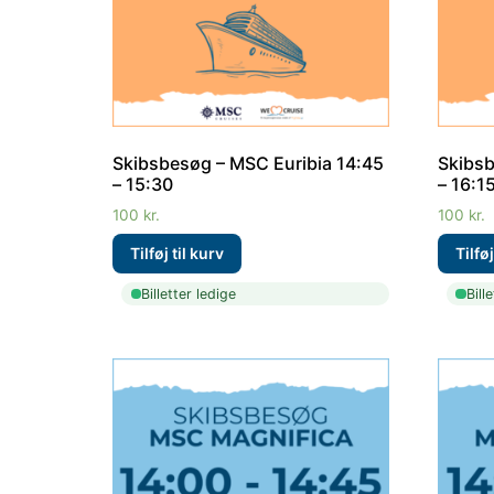
Skibsbesøg – MSC Euribia 14:45
Skibsb
– 15:30
– 16:1
100
kr.
100
kr.
Billetter ledige
Bill