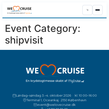
Event Category:
ÅRETS PROGRAM
shipvisit
UDSTILLERE
PRAKTISK
OM OS
KØB BILLETTER
Lørdag–søndag 3.–4. oktober 2026 · kl. 10:00–16:00
Terminal 1, Oceankaj · 2150 København
event@welovecruise.dk