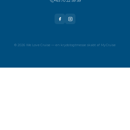
+45 70 22 59 59
© 2026 We Love Cruise — en krydstogtmesse skabt af MyCruise