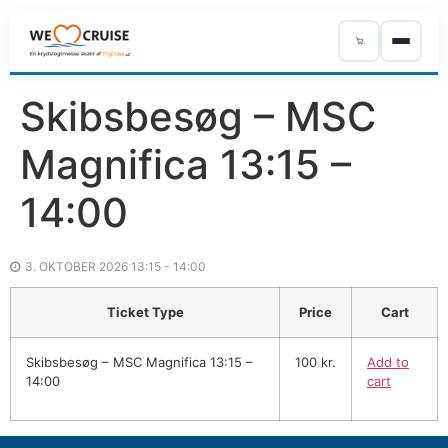
Skibsbesøg – MSC
ÅRETS PROGRAM
Magnifica 13:15 –
UDSTILLERE
14:00
PRAKTISK
OM OS
3. OKTOBER 2026 13:15 - 14:00
Ticket Type
Price
Cart
KØB BILLETTER
Skibsbesøg – MSC Magnifica 13:15 –
100
kr.
Add to
14:00
cart