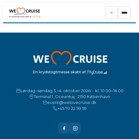
ÅRETS PROGRAM
UDSTILLERE
PRAKTISK
OM OS
Lørdag–søndag 3.–4. oktober 2026 · kl. 10:00–16:00
Terminal 1, Oceankaj · 2150 København
KØB BILLETTER
event@welovecruise.dk
+45 70 22 59 59