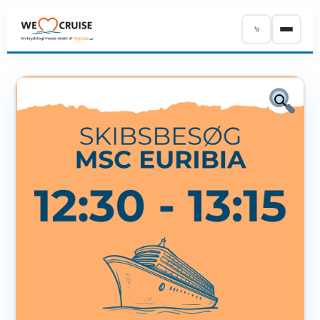
ÅRETS PROGRAM
UDSTILLERE
PRAKTISK
OM OS
KØB BILLETTER