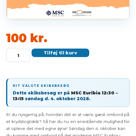
100
kr.
DIT VALGTE SKIBSBESØG
Dette skibsbesøg er på
MSC Euribia 12:30 –
13:15
søndag d. 4. oktober 2026.
Er du nysgerrig på, hvordan det er at være gæst ombord på
et krydstogtskib? Så har du nu en enestående mulighed for
at opleve det med egne øjne! Søndag den 4. oktober kan
du komme med ombord på det moderne MSC Euribia i