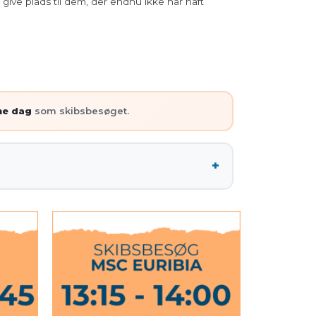
 give plads til dem, der endnu ikke har haft
me dag
som skibsbesøget.