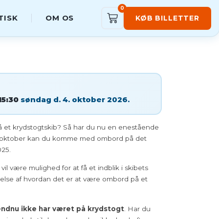
0
TISK
OM OS
KØB BILLETTER
15:30
søndag d. 4. oktober 2026.
å et krydstogtskib? Så har du nu en enestående
4. oktober kan du komme med ombord på det
25.
il være mulighed for at få et indblik i skibets
melse af hvordan det er at være ombord på et
endnu ikke har været på krydstogt
. Har du