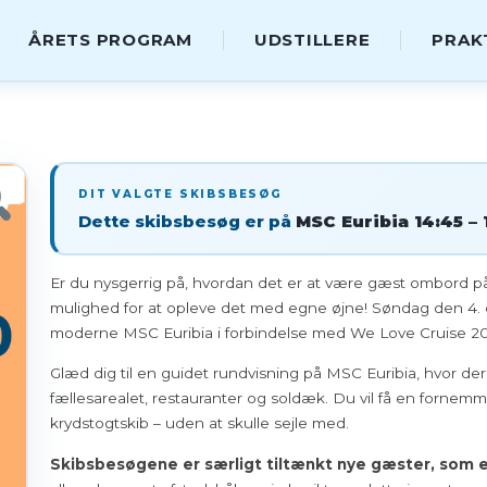
ÅRETS PROGRAM
UDSTILLERE
PRAK
DIT VALGTE SKIBSBESØG
Dette skibsbesøg er på
MSC Euribia 14:45 – 
Er du nysgerrig på, hvordan det er at være gæst ombord p
mulighed for at opleve det med egne øjne! Søndag den 
moderne MSC Euribia i forbindelse med We Love Cruise 20
Glæd dig til en guidet rundvisning på MSC Euribia, hvor der v
fællesarealet, restauranter og soldæk. Du vil få en fornem
krydstogtskib – uden at skulle sejle med.
Skibsbesøgene er særligt tiltænkt nye gæster, som 