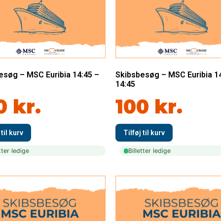
esøg – MSC Euribia 14:45 –
Skibsbesøg – MSC Euribia 1
14:45
0
kr.
100
kr.
tter ledige
Billetter ledige