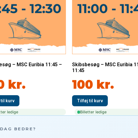
esøg – MSC Euribia 11:45 –
Skibsbesøg – MSC Euribia 1
11:45
0
kr.
100
kr.
tter ledige
Billetter ledige
 DAG BEDRE?