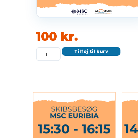
100
kr.