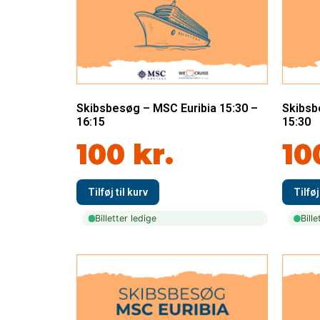
Skibsbesøg – MSC Euribia 15:30 –
Skibsb
16:15
15:30
100
kr.
10
Billetter ledige
Bille