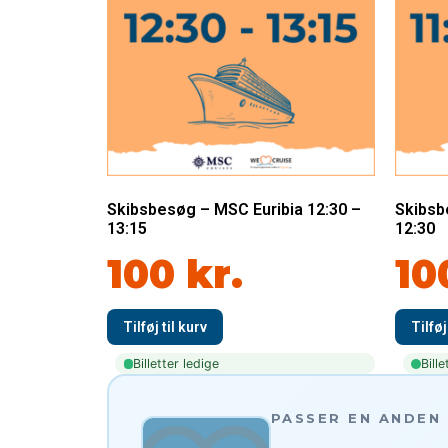
Skibsbesøg – MSC Euribia 12:30 –
Skibsb
13:15
12:30
100
kr.
10
Billetter ledige
Bille
PASSER EN ANDEN