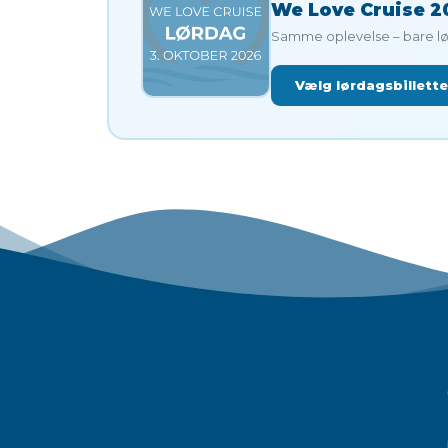
We Love Cruise 20
Samme oplevelse – bare lør
Vælg lørdagsbillett