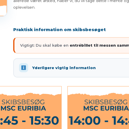
allerede været afsted, håber vi, du vil tage dette i mente og
oplevelsen.
Praktisk information om skibsbesøget
Vigtigt: Du skal købe en
entrébillet til messen sam
Yderligere vigtig information